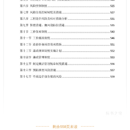
剩余
558
页未读