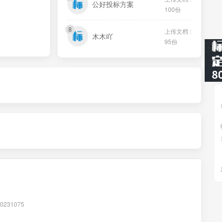
公好投标方案
100份
8
上传文档 :
木木吖
95份
231075