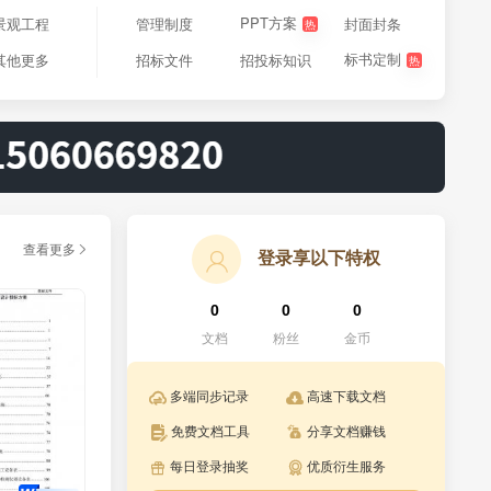
PPT方案
管理制度
封面封条
景观工程
热
标书定制
其他更多
招标文件
招投标知识
热
查看更多
登录享以下特权
0
0
0
文档
粉丝
金币
多端同步记录
高速下载文档
免费文档工具
分享文档赚钱
每日登录抽奖
优质衍生服务