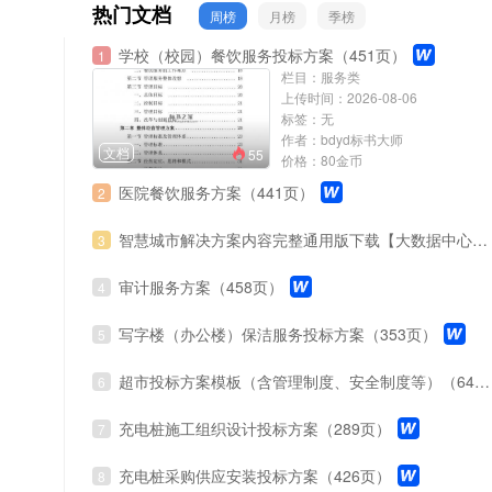
热门文档
周榜
月榜
季榜
学校（校园）餐饮服务投标方案（451页）
1
栏目：服务类
上传时间：2026-08-06
标签：无
作者：bdyd标书大师
文档
55
价格：80金币
医院餐饮服务方案（441页）
2
智慧城市解决方案内容完整通用版下载【大数据中心、云计算、地理信息、物联网】（141页）
3
审计服务方案（458页）
4
写字楼（办公楼）保洁服务投标方案（353页）
5
超市投标方案模板（含管理制度、安全制度等）（642页）
6
充电桩施工组织设计投标方案（289页）
7
充电桩采购供应安装投标方案（426页）
8