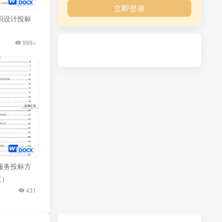
立即登录
织设计投标
）
999+
服务投标方
页）
431