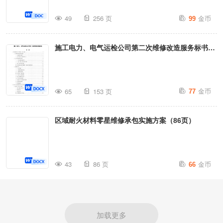
金币
49
256 页
99
施工电力、电气运检公司第二次维修改造服务标书投
标方案（153页）
金币
65
153 页
77
区域耐火材料零星维修承包实施方案（86页）
金币
43
86 页
66
加载更多