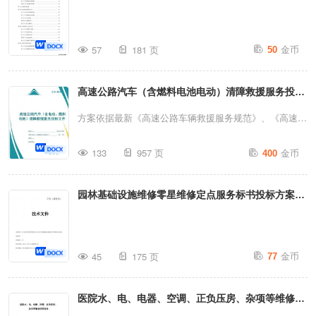
金币
57
181 页
50
高速公路汽车（含燃料电池电动）清障救援服务投标
文件（957页）
方案依据最新《高速公路车辆救援服务规范》、《高速公
路电动汽车清障救援作业规范》、GB/T 38283-2019《电
金币
133
957 页
400
动汽车灾害事故应急救援指南》、《燃料电池电动汽车灾
害事故应急救援指南》编制，满足高速公路车辆救援服务
园林基础设施维修零星维修定点服务标书投标方案
项目招标要求。 WORD格式，文件目录、索引清晰，字
体统一，图表可编辑，排版完整，章、节分明，文字排版
（175页）
具有一定的审美，内容针对性强，具备专业性，清晰无水
金币
印，可直接添加投标人名称简单编排即可。 特别提醒：
45
175 页
77
请在编制时依据项目实际情况，调整内容。
医院水、电、电器、空调、正负压房、杂项等维修保