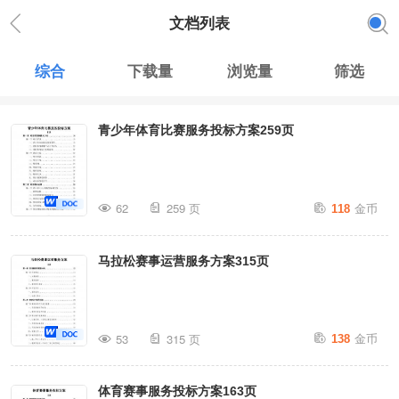
文档列表
综合
下载量
浏览量
筛选
青少年体育比赛服务投标方案259页
金币
62
259 页
118
马拉松赛事运营服务方案315页
金币
53
315 页
138
体育赛事服务投标方案163页