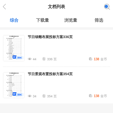
文档列表
综合
下载量
浏览量
筛选
节日绿雕布展投标方案336页
金币
44
336 页
138
节日景观布置投标方案354页
金币
34
354 页
138