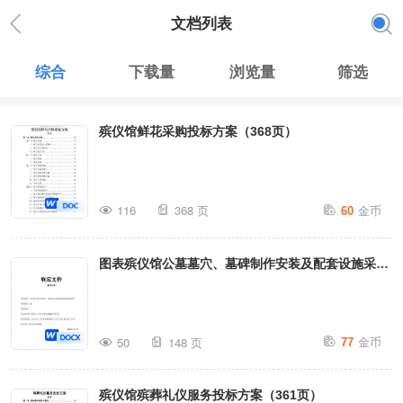
文档列表
综合
下载量
浏览量
筛选
殡仪馆鲜花采购投标方案（368页）
金币
116
368 页
60
图表殡仪馆公墓墓穴、墓碑制作安装及配套设施采购
标书投标方案（148页）
金币
50
148 页
77
殡仪馆殡葬礼仪服务投标方案（361页）