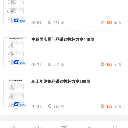
金币
54
351 页
138
中秋国庆慰问品采购投标方案448页
金币
71
448 页
168
职工年终福利采购投标方案380页
金币
81
380 页
138