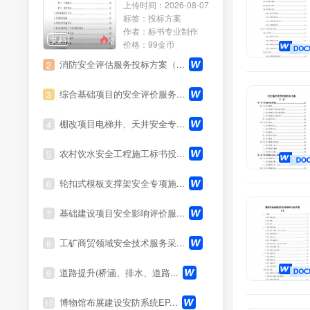
上传时间：2026-08-07
运营服务
标签：投标方案
作者：标书专业制作
文档
2
培训服务
价格：99金币
消防安全评估服务投标方案（...
2
养护服务
综合基础项目的安全评价服务...
3
会务服务
棚改项目电梯井、天井安全专...
4
租赁服务
农村饮水安全工程施工标书投...
5
医疗服务
轮扣式模板支撑架安全专项施...
6
法律服务
基础建设项目安全影响评价服...
7
展览服务
工矿商贸领域安全技术服务采...
8
清洗服务
道路提升(桥涵、排水、道路...
9
环保服务
博物馆布展建设安防系统EP...
10
维修服务