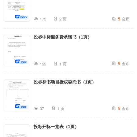
金币
173
2 页
5
投标中标服务费承诺书（1页）
金币
155
1 页
5
投标标书项目授权委托书（1页）
金币
37
1 页
5
投标开标一览表（1页）