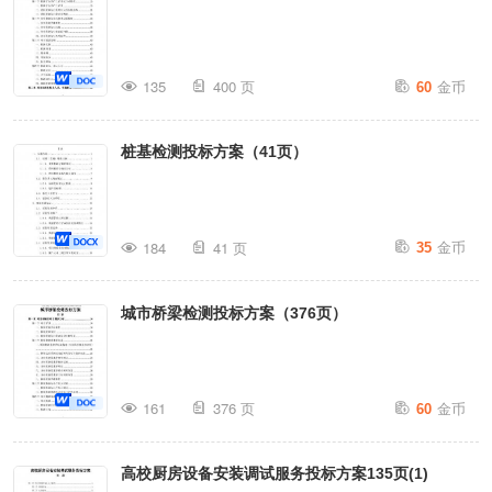
金币
135
400 页
60
桩基检测投标方案（41页）
金币
184
41 页
35
城市桥梁检测投标方案（376页）
金币
161
376 页
60
高校厨房设备安装调试服务投标方案135页(1)