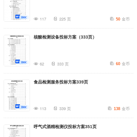
金币
117
225 页
50
核酸检测设备投标方案（333页）
金币
62
333 页
60
食品检测服务投标方案339页
金币
113
339 页
138
呼气式酒精检测仪投标方案351页