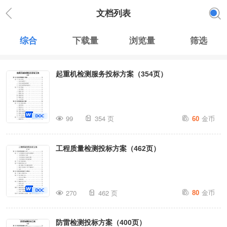
文档列表
综合
下载量
浏览量
筛选
起重机检测服务投标方案（354页）
金币
99
354 页
60
工程质量检测投标方案（462页）
金币
270
462 页
80
防雷检测投标方案（400页）