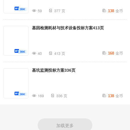
金币
59
377 页
138
基因检测耗材与技术设备投标方案413页
金币
40
413 页
168
基坑监测投标方案336页
金币
169
336 页
138
加载更多